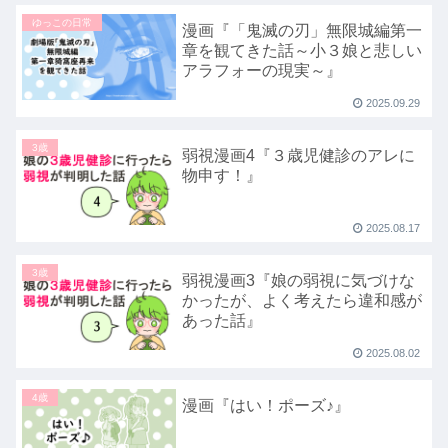
ゆっこの日常
漫画『「鬼滅の刃」無限城編第一
章を観てきた話～小３娘と悲しい
アラフォーの現実～』
2025.09.29
3歳
弱視漫画4『３歳児健診のアレに
物申す！』
2025.08.17
3歳
弱視漫画3『娘の弱視に気づけな
かったが、よく考えたら違和感が
あった話』
2025.08.02
4歳
漫画『はい！ポーズ♪』