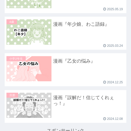
2025.05.19
4歳
漫画『年少娘、わこ語録』
2025.03.24
小学2年生
漫画『乙女の悩み』
2024.12.25
旦那
漫画『誤解だ！信じてくれぇ
っ！』
2024.12.08
スポンサーリンク