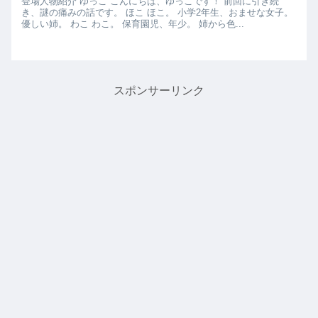
登場人物紹介 ゆっこ こんにちは、ゆっこです！ 前回に引き続
き、謎の痛みの話です。 ほこ ほこ。 小学2年生、おませな女子。
優しい姉。 わこ わこ。 保育園児、年少。 姉から色...
スポンサーリンク