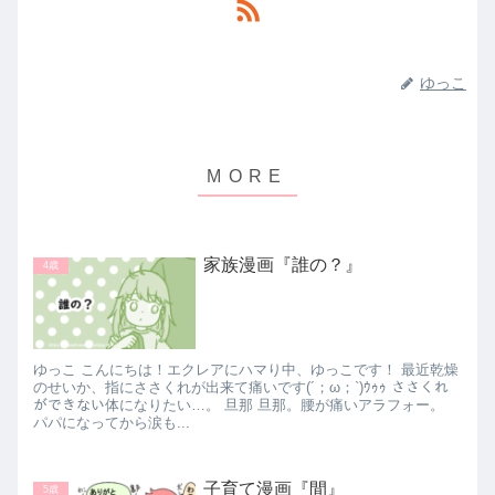
ゆっこ
家族漫画『誰の？』
4歳
ゆっこ こんにちは！エクレアにハマり中、ゆっこです！ 最近乾燥
のせいか、指にささくれが出来て痛いです(´；ω；`)ｳｩｩ ささくれ
ができない体になりたい…。 旦那 旦那。腰が痛いアラフォー。
パパになってから涙も...
子育て漫画『間』
5歳