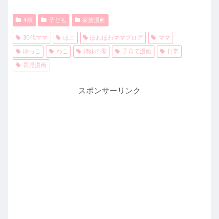
4歳
子ども
家族漫画
30代ママ
ほこ
ほわほわママブログ
ママ
ゆっこ
わこ
姉妹の母
子育て漫画
日常
育児漫画
スポンサーリンク