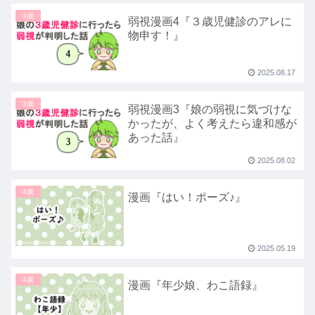
3歳
弱視漫画4『３歳児健診のアレに
物申す！』
2025.08.17
3歳
弱視漫画3『娘の弱視に気づけな
かったが、よく考えたら違和感が
あった話』
2025.08.02
4歳
漫画『はい！ポーズ♪』
2025.05.19
4歳
漫画『年少娘、わこ語録』