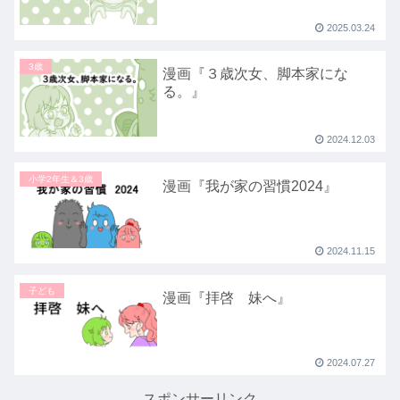
2025.03.24
3歳
漫画『３歳次女、脚本家にな
る。』
2024.12.03
小学2年生＆3歳
漫画『我が家の習慣2024』
2024.11.15
子ども
漫画『拝啓 妹へ』
2024.07.27
スポンサーリンク