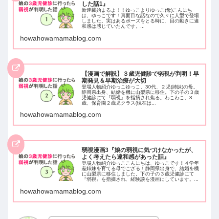
した話1』
新連載始まるよ！！ゆっこよりゆっこ(母)こんにち
は、ゆっこです！真面目な話なので久々に人型で登場
しました。実はあるポーズをとる時に、目の動きに違
和感は感じていたんです。...
howahowamamablog.com
【漫画で解説】３歳児健診で弱視が判明！早
期発見＆早期治療が大切
登場人物紹介ゆっこゆっこ。30代、２児(姉妹)の母。
静岡県出身、結婚を機に山梨県に移住。下の子の３歳
児健診にて『弱視』を指摘され焦る。わこわこ。3
歳、保育園２歳児クラス(現在は...
howahowamamablog.com
弱視漫画3『娘の弱視に気づけなかったが、
よく考えたら違和感があった話』
登場人物紹介ゆっここんにちは、ゆっこです！４学年
差姉妹を育てる母でござる！静岡県出身で、結婚を機
に山梨県に移住しました。下の子の３歳児健診にて
『弱視』を指摘され、経験談を漫画にしています。...
howahowamamablog.com