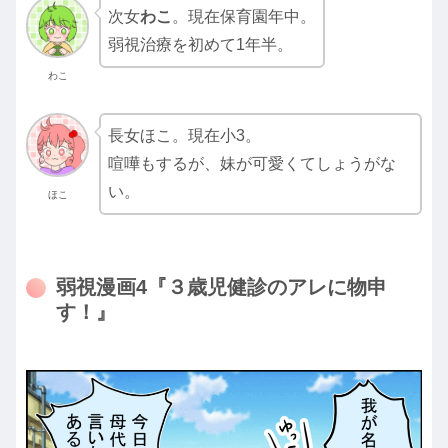
次女
わこ
。現在保育園年中。
弱視治療を初めて1年半。
わこ
長女ほこ。現在小3。
喧嘩もするが、妹が可愛くてしょうがな
い。
ほこ
弱視漫画4『３歳児健診のアレに物申
す！』