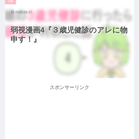
3歳
2025.08.17
弱視漫画4『３歳児健診のアレに物
申す！』
スポンサーリンク