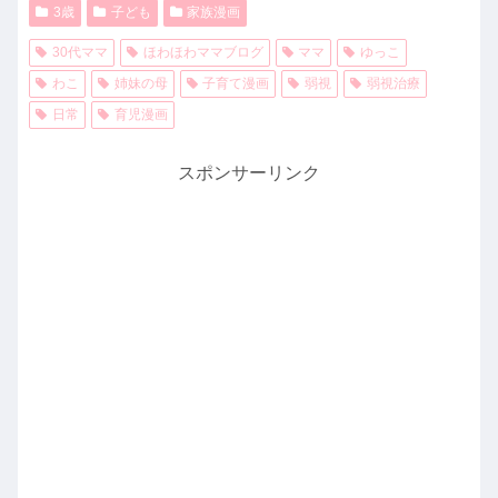
3歳
子ども
家族漫画
30代ママ
ほわほわママブログ
ママ
ゆっこ
わこ
姉妹の母
子育て漫画
弱視
弱視治療
日常
育児漫画
スポンサーリンク