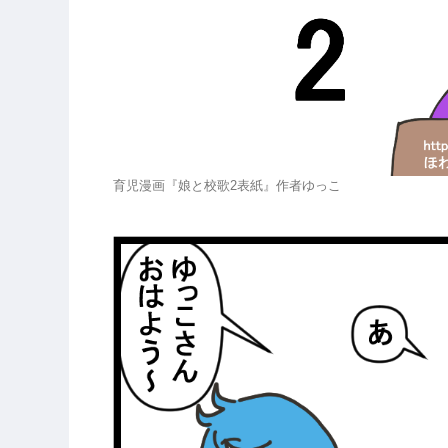
育児漫画『娘と校歌2表紙』作者ゆっこ