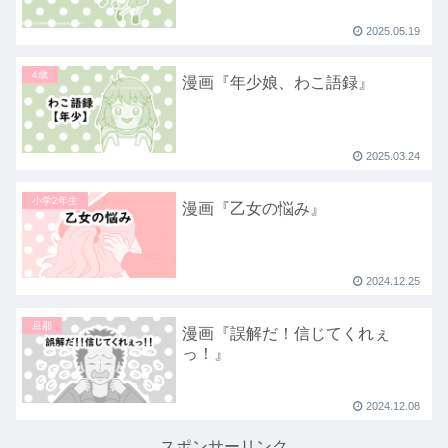
2025.05.19
4歳
漫画『年少娘、わこ語録』
2025.03.24
小学2年生
漫画『乙女の悩み』
2024.12.25
旦那
漫画『誤解だ！信じてくれぇ
っ！』
2024.12.08
スポンサーリンク