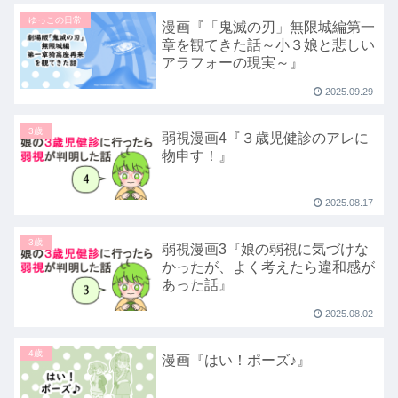
ゆっこの日常
漫画『「鬼滅の刃」無限城編第一
章を観てきた話～小３娘と悲しい
アラフォーの現実～』
2025.09.29
3歳
弱視漫画4『３歳児健診のアレに
物申す！』
2025.08.17
3歳
弱視漫画3『娘の弱視に気づけな
かったが、よく考えたら違和感が
あった話』
2025.08.02
4歳
漫画『はい！ポーズ♪』