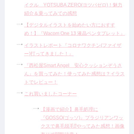
イクル YOTSUBA ZERO(ヨツバゼロ)！魅力
紹介＆乗ってみての感想
【デジタルイラストを始めたい方におすす
め！】『Wacom One 13 液晶ペンタブレット』
イラストレポート『コロナワクチン(ファイザ
ー)打ってきました！』
『西松屋Smart Angel 安心クッションぞうさ
ん』を買ってみた！使ってみた感想は？イラス
トでレビュー！
これ買いましたコーナー
【漫画で紹介】鼻毛処理に
『GOSSO(ゴッソ)』ブラジリアンワッ
クスで鼻毛脱毛⁉やってみた感想！画像