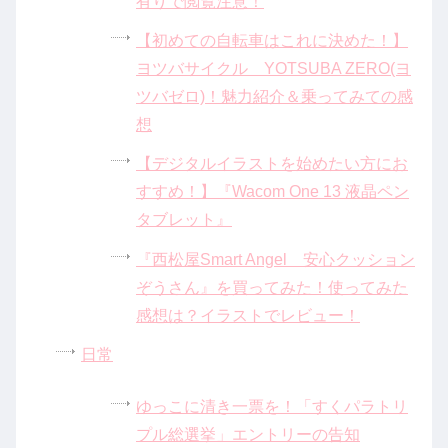
有りで閲覧注意！
【初めての自転車はこれに決めた！】
ヨツバサイクル YOTSUBA ZERO(ヨ
ツバゼロ)！魅力紹介＆乗ってみての感
想
【デジタルイラストを始めたい方にお
すすめ！】『Wacom One 13 液晶ペン
タブレット』
『西松屋Smart Angel 安心クッション
ぞうさん』を買ってみた！使ってみた
感想は？イラストでレビュー！
日常
ゆっこに清き一票を！「すくパラトリ
プル総選挙」エントリーの告知