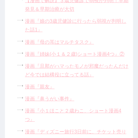
【漫画で解説】３歳児健診で弱視が判明！早期
発見＆早期治療が大切
漫画『娘の3歳児健診に行ったら弱視が判明し
た話1』
漫画『母の耳はマルチタスク』
漫画『姉妹(小１＆２歳)ショート漫画4つ』②
漫画『旦那がハマったモノが邪魔だったんだけ
ど今では結構役に立ってる話』
漫画『親友』
漫画『鼻うがい事件』
漫画『小１ほこと２歳わこ、ショート漫画4
つ』
漫画『ディズニー旅行3日前に、チケット売り