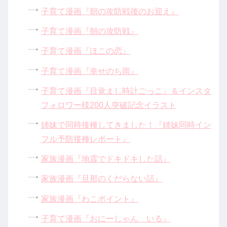
子育て漫画『朝の攻防戦後のお迎え』
子育て漫画『朝の攻防戦』
子育て漫画『ほこの恋』
子育て漫画『幸せのち雨』
子育て漫画『目覚まし時計ごっこ』＆インスタ
フォロワー様200人突破記念イラスト
姉妹で同時接種してきました！『姉妹同時イン
フル予防接種レポート』
家族漫画『地震でドキドキした話』
家族漫画『旦那のくだらない話』
家族漫画『わこポイント』
子育て漫画『おにーしゃん いる』