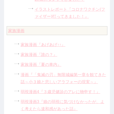
イラストレポート『コロナワクチン(フ
ァイザー)打ってきました！』
家族漫画
家族漫画『あげあげ↑↑』
家族漫画『誰の？』
家族漫画『夏の車内』
漫画『「鬼滅の刃」無限城編第一章を観てきた
話～小３娘と悲しいアラフォーの現実～』
弱視漫画4『３歳児健診のアレに物申す！』
弱視漫画3『娘の弱視に気づけなかったが、よ
く考えたら違和感があった話』