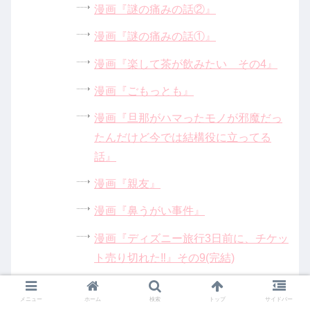
漫画『謎の痛みの話②』
漫画『謎の痛みの話①』
漫画『楽して茶が飲みたい その4』
漫画『ごもっとも』
漫画『旦那がハマったモノが邪魔だっ
たんだけど今では結構役に立ってる
話』
漫画『親友』
漫画『鼻うがい事件』
漫画『ディズニー旅行3日前に、チケッ
ト売り切れた‼』その9(完結)
漫画『ディズニー旅行3日前に、チケッ
メニュー
ホーム
検索
トップ
サイドバー
ト売り切れた‼』その8