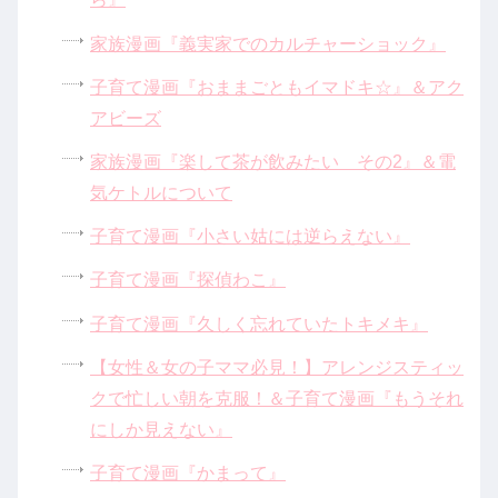
家族漫画『義実家でのカルチャーショック』
子育て漫画『おままごともイマドキ☆』＆アク
アビーズ
家族漫画『楽して茶が飲みたい その2』＆電
気ケトルについて
子育て漫画『小さい姑には逆らえない』
子育て漫画『探偵わこ』
子育て漫画『久しく忘れていたトキメキ』
【女性＆女の子ママ必見！】アレンジスティッ
クで忙しい朝を克服！＆子育て漫画『もうそれ
にしか見えない』
子育て漫画『かまって』