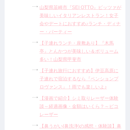
山梨県韮崎市『SEI OTTO』ピッツァが
美味しいイタリアンレストラン！女子
会やデートにおすすめ♪ランチ・ディナ
ー・パーティー
【子連れランチ・座敷あり】『木馬
亭』とんかつが美味しい＆ボリューム
多い！山梨県甲斐市
【子連れ旅行におすすめ】伊豆高原に
子連れで宿泊するなら『ペンションプ
ロヴァンス』！雨でも楽しいよ♪
【漫画で紹介】シミ取りレーザー体験
談～経過画像・金額はいくら？～ピコ
レーザー
【鼻うがい(鼻洗浄)の感想・体験談】鼻