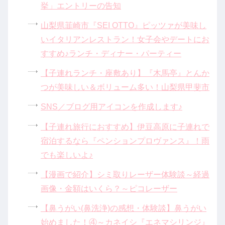
挙」エントリーの告知
山梨県韮崎市『SEI OTTO』ピッツァが美味し
いイタリアンレストラン！女子会やデートにお
すすめ♪ランチ・ディナー・パーティー
【子連れランチ・座敷あり】『木馬亭』とんか
つが美味しい＆ボリューム多い！山梨県甲斐市
SNS／ブログ用アイコンを作成します♪
【子連れ旅行におすすめ】伊豆高原に子連れで
宿泊するなら『ペンションプロヴァンス』！雨
でも楽しいよ♪
【漫画で紹介】シミ取りレーザー体験談～経過
画像・金額はいくら？～ピコレーザー
【鼻うがい(鼻洗浄)の感想・体験談】鼻うがい
始めました！④～カネイシ『エネマシリンジ』