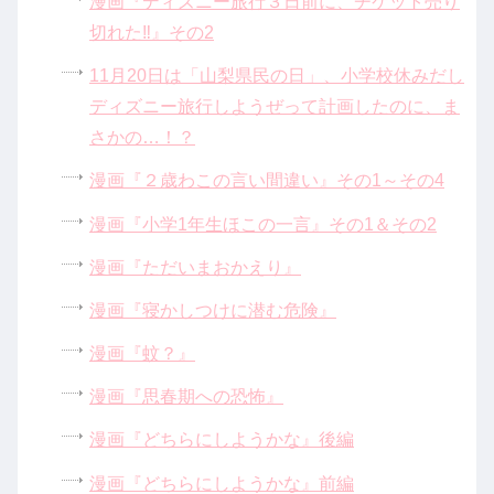
漫画『ディズニー旅行３日前に、チケット売り
切れた‼』その2
11月20日は「山梨県民の日」、小学校休みだし
ディズニー旅行しようぜって計画したのに、ま
さかの…！？
漫画『２歳わこの言い間違い』その1～その4
漫画『小学1年生ほこの一言』その1＆その2
漫画『ただいまおかえり』
漫画『寝かしつけに潜む危険』
漫画『蚊？』
漫画『思春期への恐怖』
漫画『どちらにしようかな』後編
漫画『どちらにしようかな』前編