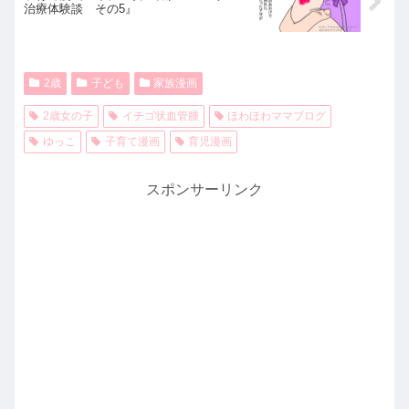
治療体験談 その5』
2歳
子ども
家族漫画
2歳女の子
イチゴ状血管腫
ほわほわママブログ
ゆっこ
子育て漫画
育児漫画
スポンサーリンク