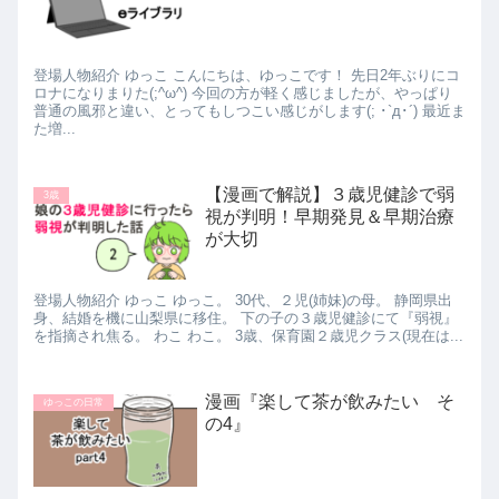
登場人物紹介 ゆっこ こんにちは、ゆっこです！ 先日2年ぶりにコ
ロナになりまりた(;^ω^) 今回の方が軽く感じましたが、やっぱり
普通の風邪と違い、とってもしつこい感じがします(; ･`д･´) 最近ま
た増...
【漫画で解説】３歳児健診で弱
3歳
視が判明！早期発見＆早期治療
が大切
登場人物紹介 ゆっこ ゆっこ。 30代、２児(姉妹)の母。 静岡県出
身、結婚を機に山梨県に移住。 下の子の３歳児健診にて『弱視』
を指摘され焦る。 わこ わこ。 3歳、保育園２歳児クラス(現在は...
漫画『楽して茶が飲みたい そ
ゆっこの日常
の4』