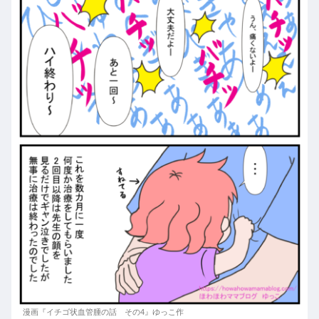
漫画『イチゴ状血管腫の話 その4』ゆっこ作