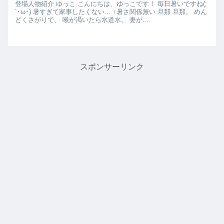
登場人物紹介 ゆっこ こんにちは、ゆっこです！ 毎日暑いですね(;
´･ω･) 暑すぎて家事したくない… ↑暑さ関係無い 旦那 旦那。 めん
どくさがりで、 喉が渇いたら水道水。 妻が...
スポンサーリンク