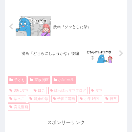
漫画『ゾッとした話』
漫画『どちらにしようかな』後編
子ども
家族漫画
小学1年生
30代ママ
ほこ
ほわほわママブログ
ママ
ゆっこ
姉妹の母
子育て漫画
小学1年生
日常
育児漫画
スポンサーリンク