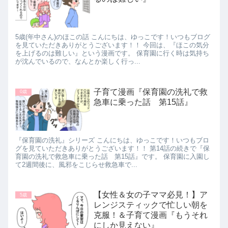
5歳(年中さん)のほこの話 こんにちは、ゆっこです！いつもブログ
を見ていただきありがとうございます！！ 今回は、『ほこの気分
を上げるのは難しい』という漫画です。 保育園に行く時は気持ち
が沈んでいるので、なんとか楽しく行っ...
子育て漫画『保育園の洗礼で救
0歳
急車に乗った話 第15話』
『保育園の洗礼』シリーズ こんにちは、ゆっこです！いつもブロ
グを見ていただきありがとうございます！！ 第14話の続きで『保
育園の洗礼で救急車に乗った話 第15話』です。 保育園に入園し
て2週間後に、風邪をこじらせ救急車で...
【女性＆女の子ママ必見！】ア
5歳
レンジスティックで忙しい朝を
克服！＆子育て漫画『もうそれ
にしか見えない』