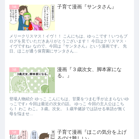
子育て漫画『サンタさん』
5歳
メリークリスマス！イヴ！！ こんにちは、ゆっこです！いつもブ
ログを見ていただきありがとうございます！ 今日はクリスマス・
イヴですね♪ なので、今回は『サンタさん』という漫画です。 先
日、ほこが通う保育園にサンタさん...
漫画『３歳次女、脚本家にな
3歳
る。』
登場人物紹介 ゆっこ こんにちは、甘栗をつまむ手が止まらないゆ
っこです♪ 今回は最近の次女の話。 ゆっこ 今回の主人公はこち
ら！ わこ わこ。３歳。次女。 １歳半健診では話せる単語が無く
母を悩ませ...
子育て漫画『ほこの気分を上げ
5歳
るのは難しい』