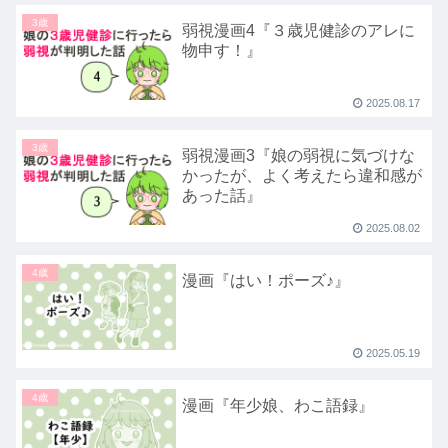
3歳
弱視漫画4『３歳児健診のアレに
物申す！』
2025.08.17
3歳
弱視漫画3『娘の弱視に気づけな
かったが、よく考えたら違和感が
あった話』
2025.08.02
4歳
漫画『はい！ポーズ♪』
2025.05.19
4歳
漫画『年少娘、わこ語録』