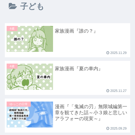
子ども
4歳
家族漫画『誰の？』
2025.11.29
4歳
家族漫画『夏の車内』
2025.11.27
ゆっこの日常
漫画『「鬼滅の刃」無限城編第一
章を観てきた話～小３娘と悲しい
アラフォーの現実～』
2025.09.29