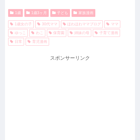
1歳
1歳3ヶ月
子ども
家族漫画
1歳女の子
30代ママ
ほわほわママブログ
ママ
ゆっこ
わこ
保育園
姉妹の母
子育て漫画
日常
育児漫画
スポンサーリンク