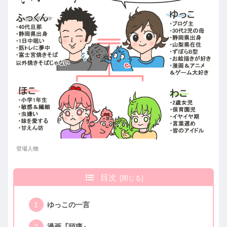
登場人物
目次
ゆっこの一言
漫画『頭痛』