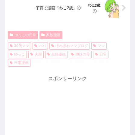
子育て漫画『わこ2歳』①
ゆっこの日常
家族漫画
30代ママ
パパ
ほわほわママブログ
ママ
ゆっこ
夫婦
夫婦漫画
姉妹の母
日常
日常漫画
スポンサーリンク