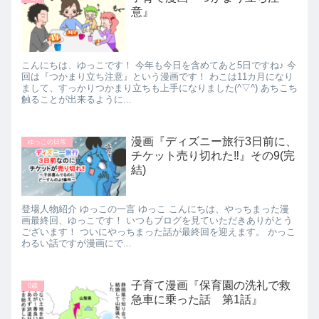
意』
こんにちは、ゆっこです！ 今年も今日を含めてあと5日ですね♪ 今
回は『つかまり立ち注意』という漫画です！ わこは11カ月になり
まして、すっかりつかまり立ちも上手になりました(^▽^) あちこち
触ることが出来るように...
漫画『ディズニー旅行3日前に、
ゆっこの日常
チケット売り切れた‼』その9(完
結)
登場人物紹介 ゆっこの一言 ゆっこ こんにちは、やっちまった漫
画最終回、ゆっこです！ いつもブログを見ていただきありがとう
ございます！ ついにやっちまった話が最終回を迎えます。 かっこ
わるい話ですが漫画にで...
子育て漫画『保育園の洗礼で救
0歳
急車に乗った話 第1話』