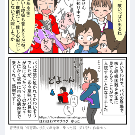
育児漫画『保育園の洗礼で救急車に乗った話 第12話』作者ゆっこ