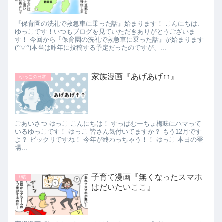
『保育園の洗礼で救急車に乗った話』始まります！ こんにちは、
ゆっこです！いつもブログを見ていただきありがとうございま
す！ 今回から『保育園の洗礼で救急車に乗った話』が始まります
(^▽^)本当は昨年に投稿する予定だったのですが、...
家族漫画『あげあげ↑↑』
ゆっこの日常
ごあいさつ ゆっこ こんにちは！ すっぱむーちょ梅味にハマって
いるゆっこです！ ゆっこ 皆さん気付いてますか？ もう12月です
よ？ ビックリですね！ 今年が終わっちゃう！！ ゆっこ 本日の登
場...
子育て漫画『無くなったスマホ
0歳
はだいたいここ』