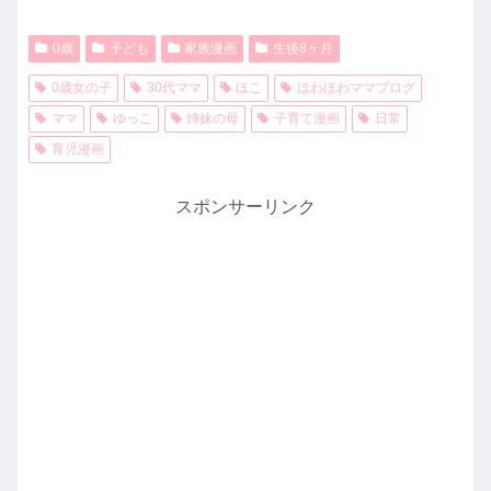
0歳
子ども
家族漫画
生後8ヶ月
0歳女の子
30代ママ
ほこ
ほわほわママブログ
ママ
ゆっこ
姉妹の母
子育て漫画
日常
育児漫画
スポンサーリンク