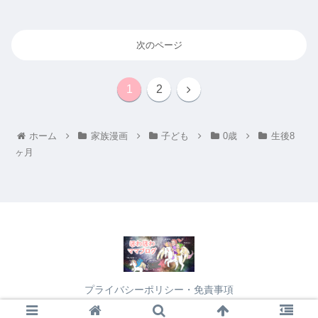
次のページ
1
2
ホーム
家族漫画
子ども
0歳
生後8
ヶ月
プライバシーポリシー・免責事項
© 2021 ほわほわママブログ.