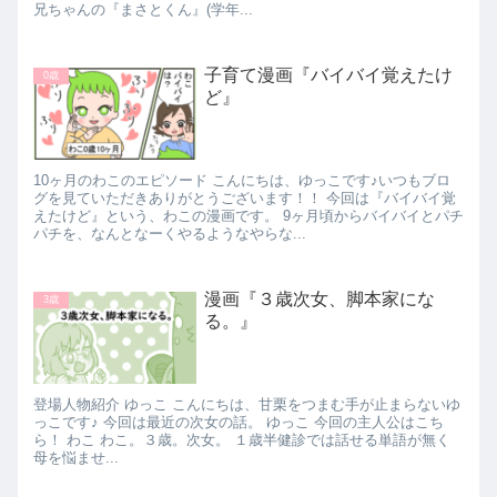
兄ちゃんの『まさとくん』(学年...
子育て漫画『バイバイ覚えたけ
0歳
ど』
10ヶ月のわこのエピソード こんにちは、ゆっこです♪いつもブロ
グを見ていただきありがとうございます！！ 今回は『バイバイ覚
えたけど』という、わこの漫画です。 9ヶ月頃からバイバイとパチ
パチを、なんとなーくやるようなやらな...
漫画『３歳次女、脚本家にな
3歳
る。』
登場人物紹介 ゆっこ こんにちは、甘栗をつまむ手が止まらないゆ
っこです♪ 今回は最近の次女の話。 ゆっこ 今回の主人公はこち
ら！ わこ わこ。３歳。次女。 １歳半健診では話せる単語が無く
母を悩ませ...