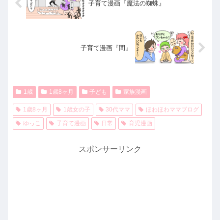
子育て漫画『魔法の蜘蛛』
子育て漫画『間』
1歳
1歳8ヶ月
子ども
家族漫画
1歳8ヶ月
1歳女の子
30代ママ
ほわほわママブログ
ゆっこ
子育て漫画
日常
育児漫画
スポンサーリンク