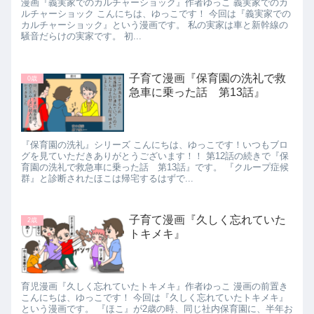
漫画『義実家でのカルチャーショック』作者ゆっこ 義実家でのカ
ルチャーショック こんにちは、ゆっこです！ 今回は『義実家での
カルチャーショック』という漫画です。 私の実家は車と新幹線の
騒音だらけの実家です。 初...
子育て漫画『保育園の洗礼で救
0歳
急車に乗った話 第13話』
『保育園の洗礼』シリーズ こんにちは、ゆっこです！いつもブロ
グを見ていただきありがとうございます！！ 第12話の続きで『保
育園の洗礼で救急車に乗った話 第13話』です。 『クループ症候
群』と診断されたほこは帰宅するはずで...
子育て漫画『久しく忘れていた
2歳
トキメキ』
育児漫画『久しく忘れていたトキメキ』作者ゆっこ 漫画の前置き
こんにちは、ゆっこです！ 今回は『久しく忘れていたトキメキ』
という漫画です。 『ほこ』が2歳の時、同じ社内保育園に、半年お