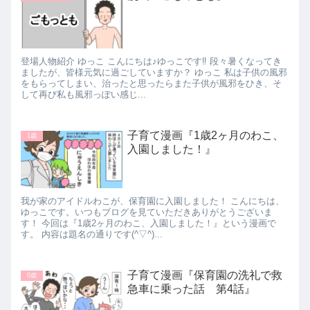
登場人物紹介 ゆっこ こんにちは♪ゆっこです‼ 段々暑くなってき
ましたが、皆様元気に過ごしていますか？ ゆっこ 私は子供の風邪
をもらってしまい、治ったと思ったらまた子供が風邪をひき、そ
して再び私も風邪っぽい感じ...
子育て漫画『1歳2ヶ月のわこ、
1歳
入園しました！』
我が家のアイドルわこが、保育園に入園しました！ こんにちは、
ゆっこです。いつもブログを見ていただきありがとうございま
す！ 今回は『1歳2ヶ月のわこ、入園しました！』という漫画で
す。 内容は題名の通りです(^▽^)...
子育て漫画『保育園の洗礼で救
0歳
急車に乗った話 第4話』