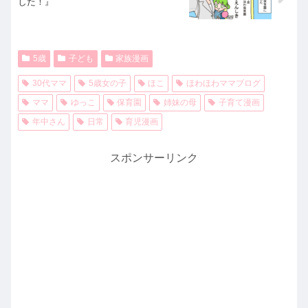
した！』
5歳
子ども
家族漫画
30代ママ
5歳女の子
ほこ
ほわほわママブログ
ママ
ゆっこ
保育園
姉妹の母
子育て漫画
年中さん
日常
育児漫画
スポンサーリンク