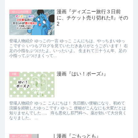
漫画『ディズニー旅行３日前
ゆっこの日常
に、チケット売り切れた‼』その
2
登場人物紹介 ゆっこの一言 ゆっこ こんにちは、やっちまいゆっ
こです☆ いつもブログを見ていただきありがとうございます！ 右
足の小指をぶつけたよ。いったいよ。 生まれて三十うん年、足の
小指ってぶつけまくって...
漫画『はい！ポーズ♪』
4歳
登場人物紹介 ゆっこ こんにちは！ 先日酷い便秘になり、初めて
浣腸を経験したゆっこです♪ ゆっこ 便秘がこんなにも大変だとは
知りませんでした…。 痔も悪化し肛門科へ。薬が効いて大分良く
なりました。 ...
漫画『ごもっとも』
ゆっこの日常