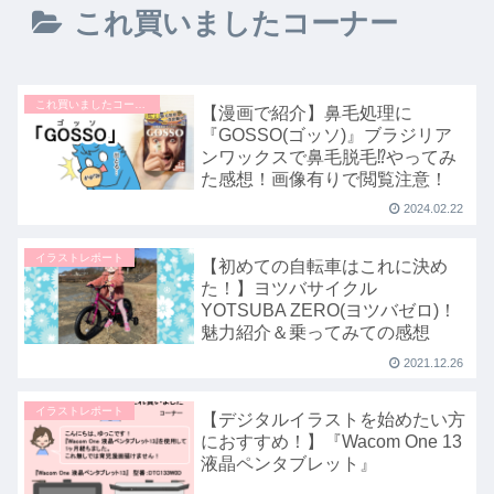
これ買いましたコーナー
これ買いましたコーナー
【漫画で紹介】鼻毛処理に
『GOSSO(ゴッソ)』ブラジリア
ンワックスで鼻毛脱毛⁉やってみ
た感想！画像有りで閲覧注意！
2024.02.22
イラストレポート
【初めての自転車はこれに決め
た！】ヨツバサイクル
YOTSUBA ZERO(ヨツバゼロ)！
魅力紹介＆乗ってみての感想
2021.12.26
イラストレポート
【デジタルイラストを始めたい方
におすすめ！】『Wacom One 13
液晶ペンタブレット』