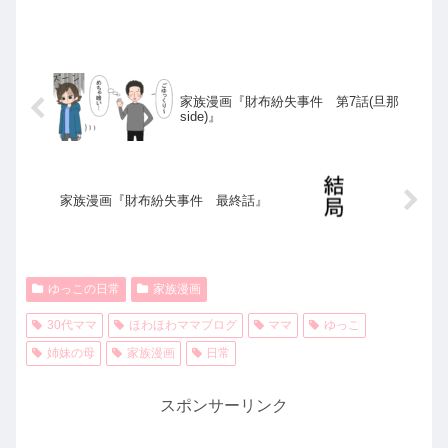
家族漫画『財布紛失事件 第7話(旦那
side)』
家族漫画『財布紛失事件 最終話』
ゆっこの日常
家族漫画
30代ママ
ほわほわママブログ
ママ
ゆっこ
姉妹の母
家族漫画
日常
スポンサーリンク