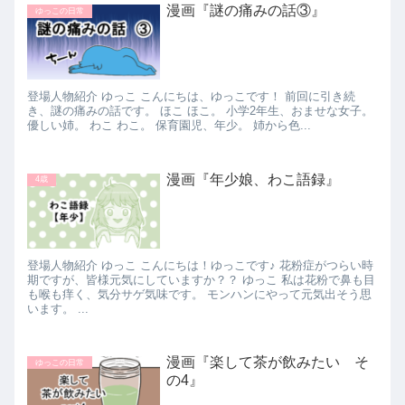
漫画『謎の痛みの話③』
ゆっこの日常
登場人物紹介 ゆっこ こんにちは、ゆっこです！ 前回に引き続
き、謎の痛みの話です。 ほこ ほこ。 小学2年生、おませな女子。
優しい姉。 わこ わこ。 保育園児、年少。 姉から色...
漫画『年少娘、わこ語録』
4歳
登場人物紹介 ゆっこ こんにちは！ゆっこです♪ 花粉症がつらい時
期ですが、皆様元気にしていますか？？ ゆっこ 私は花粉で鼻も目
も喉も痒く、気分サゲ気味です。 モンハンにやって元気出そう思
います。 ...
漫画『楽して茶が飲みたい そ
ゆっこの日常
の4』