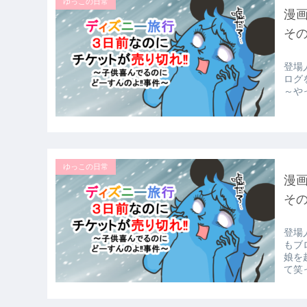
ゆっこの日常
漫
その
登場
ログ
～や
ゆっこの日常
漫
その
登場
もブ
娘を
て笑っ