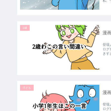
私、
2歳
漫
登場
ログ
きす
子ども
漫画
登場
ログ