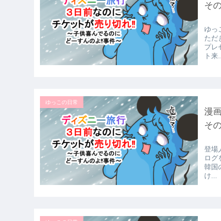
その
ゆっ
ただ
プレ
ト来..
ゆっこの日常
漫
その
登場
ログ
韓国
け...