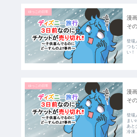
ゆっこの日常
漫
その
登場
つも
い！
ゆっこの日常
漫
その
登場
まい
あと
冷凍..