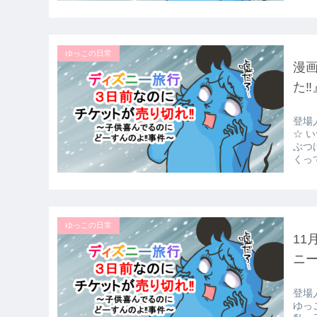
ゆっこの日常
漫
た‼
登場
☆ 
ぶつ
くって
ゆっこの日常
11
ニ
登場
ゆっ