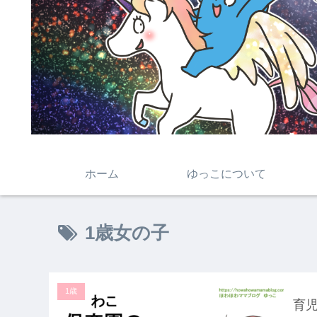
ホーム
ゆっこについて
1歳女の子
1歳
育児