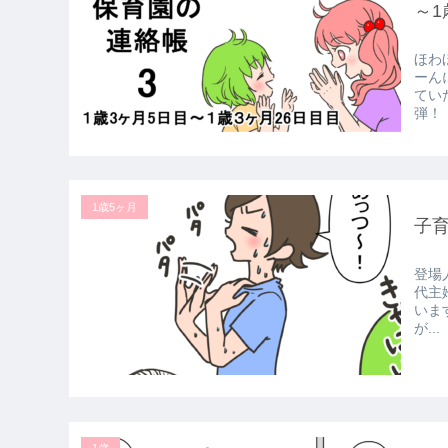
～1
ほわ
ーん
てい
弾！！ 
1歳5ヶ月
子
登場
代主
いま
が...