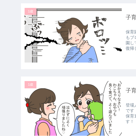
1歳
子
保育
もブ
園し
復帰し
1歳
子育
登場
です
保育
す！ 