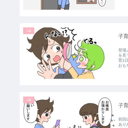
1歳
子
登場
を見
育1
おもち
1歳
子
前回
あり