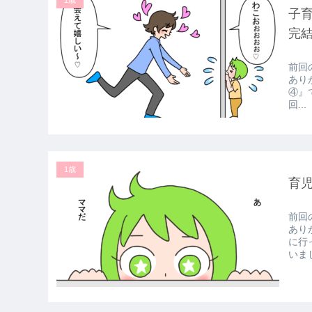
1歳
子
完結
前回
あり
④』で
回...
1歳
育
前回
あり
に行
いまし