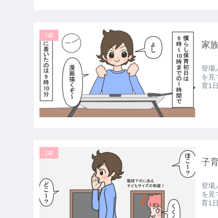
1歳
家
登場
を見
育1
1歳
子
登場
を見
育1